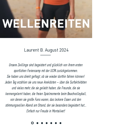
WELLENREITEN
Laurent B. August 2024
Unsere Zwillinge sind begeistert und glücklich von ihrem ersten
sportlichen Feriencamp mit der UCPA zurückgekommen.
Sie haben uns direkt gefragt, ob sie wieder dorthin fahren können!
Jeden Tag erzählen sie uns neue Anekdoten – über die Surfaktivitäten
und vieles mehr, die sie geliebt haben, die Freunde, die sie
kennengelernt haben, die freien Spielmomente beim Beachvolleyball,
von denen sie große Fans waren, das leckere Essen und den
stimmungsvollen Abend am Strand, der sie besonders begeistert hat…
Einfach nur Freude in Montalivet!