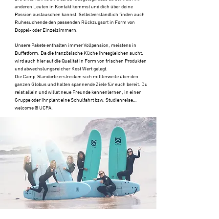
anderen Leuten in Kontakt kommst und dich über deine
Passion austauschen kannst. Selbstverständlich finden auch
Ruhesuchende den passenden Rückzugsort in Form von
Doppel- oder Einzelzimmern.
Unsere Pakete enthalten immer Vollpension, meistens in
Buffetform. Da die französische Küche ihresgleichen sucht,
wird auch hier auf die Qualität in Form von frischen Produkten
und abwechslungsreicher Kost Wert gelegt.
Die Camp-Standorte erstrecken sich mittlerweile über den
ganzen Globus und halten spannende Ziele für euch bereit. Du
reist allein und willst neue Freunde kennenlernen, in einer
Gruppe oder ihr plant eine Schulfahrt bzw. Studienreise…
welcome @ UCPA.