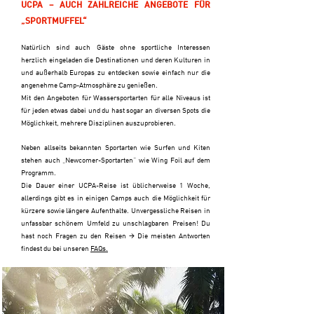
UCPA – AUCH ZAHLREICHE ANGEBOTE FÜR
„SPORTMUFFEL“
Natürlich sind auch Gäste ohne sportliche Interessen
herzlich eingeladen die Destinationen und deren Kulturen in
und außerhalb Europas zu entdecken sowie einfach nur die
angenehme Camp-Atmosphäre zu genießen.
Mit den Angeboten für Wassersportarten für alle Niveaus ist
für jeden etwas dabei und du hast sogar an diversen Spots die
Möglichkeit, mehrere Disziplinen auszuprobieren.
Neben allseits bekannten Sportarten wie Surfen und Kiten
stehen auch „Newcomer-Sportarten“ wie Wing Foil auf dem
Programm.
Die Dauer einer UCPA-Reise ist üblicherweise 1 Woche,
allerdings gibt es in einigen Camps auch die Möglichkeit für
kürzere sowie längere Aufenthalte. Unvergessliche Reisen in
unfassbar schönem Umfeld zu unschlagbaren Preisen!
​
Du
hast noch Fragen zu den Reisen 🡪 Die meisten Antworten
findest du bei unseren
FAQs.